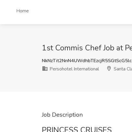
Home
1st Commis Chef Job at Per
NkNzTit2NnN4UWdhbTEzcjR5SGtScG5l
Persohotel International
Santa Cla
Job Description
PRINCESS CRUISES