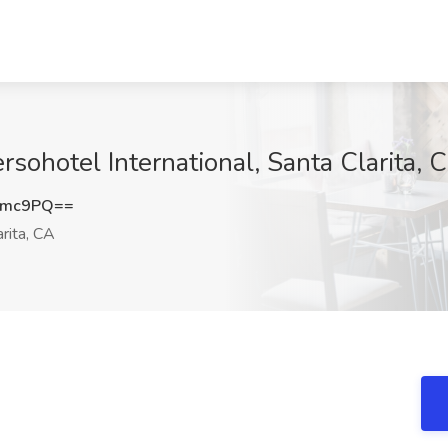
sohotel International, Santa Clarita, 
cmc9PQ==
rita, CA