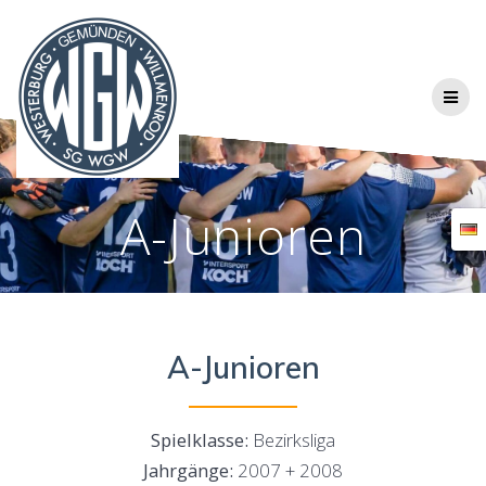
Skip
to
content
A-Junioren
A-Junioren
Spielklasse:
Bezirksliga
Jahrgänge:
2007 + 2008