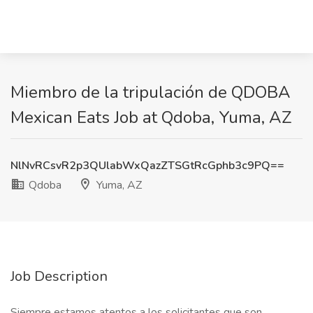
Miembro de la tripulación de QDOBA
Mexican Eats Job at Qdoba, Yuma, AZ
NlNvRCsvR2p3QUlabWxQazZTSGtRcGphb3c9PQ==
Qdoba
Yuma, AZ
Job Description
Siempre estamos atentos a los solicitantes que son