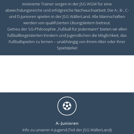
motivierte Trainer sorgen in der JSG WGW für eine
abwechslungsreiche und erfolgreiche Nachwuchsarbeit. Die A-, B-, C-
und D-Junioren spielen in der JSG WällerLand. Alle Mannschaften
werden von qualifizierten Übungsleitern betreut.
Getreu der SG-Philosophie „Fußball für Jedermann“ bieten wir allen
fußballbegeisterten Kindern und Jugendlichen die Möglichkeit, das
Fußballspielen zu lernen – unabhängig von ihrem Alter oder ihrer
Spielstärke!
A-Junioren
Info zu unserer A-Jugend (Teil der JSG WällerLand)